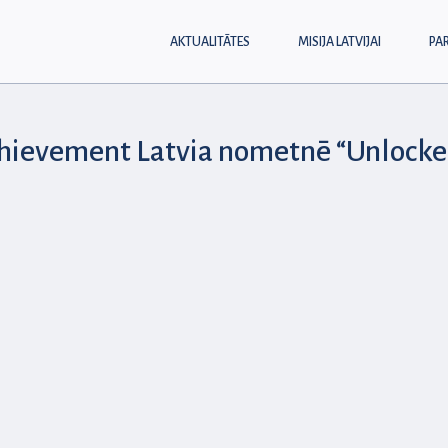
AKTUALITĀTES
MISIJA LATVIJAI
PA
chievement Latvia nometnē “Unlock