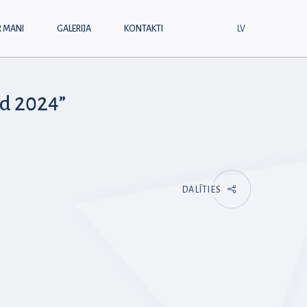
R MANI
GALERIJA
KONTAKTI
LV
ed 2024”
DALĪTIES