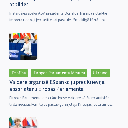
atbildes
Ir stājušies spēkā ASV prezidenta Donalda Trampa noteiktie
importa nodokļi jeb tarifi visai pasaulei. Smieklīgā kārtā – pat
neapdzīvotām salām. Mūs sociālajos tīklos uzjautrina bildītes ar
pingvīniem, kas protestē vai viesojas Baltajā namā. Tomēr no
ekonomikas skatpunkta nekā smieklīga šādā tarifu karā pret visu
pasauli nav.
Drošība
Eiropas Parlamenta lēmumi
Ukraina
Vaidere organizē ES sankciju pret Krieviju
apspriešanu Eiropas Parlamentā
Eiropas Parlamenta deputāte Inese Vaidere kā Starptautiskās
tirdzniecības komitejas pastāvīgā ziņotāja Krievijas jautājumos,
nupat organizēja sanāksmi, lai apspriestu jaunāko ES sankciju
pakotni pret Krieviju, kā arī ieviesto sankciju efektivitāti. Viena no
diskusijas tēmām bija arī sankciju apiešana un kā to novērst.