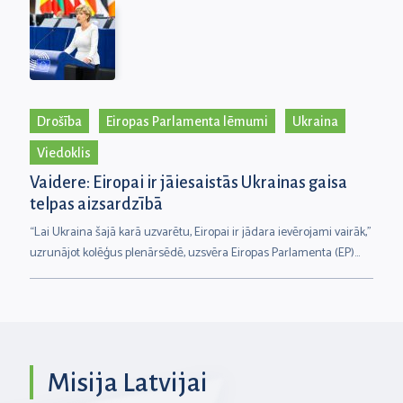
700 miljoniem iedzīvotāju,” uzsver Eiropas Parlamenta Delegācijas
Eiropas un Latīņamerikas parlamentārajā asamblejā
viceprezidente, Starptautiskās tirdzniecības komitejas deputāte
Inese Vaidere
Drošība
Eiropas Parlamenta lēmumi
Ukraina
Viedoklis
Vaidere: Eiropai ir jāiesaistās Ukrainas gaisa
telpas aizsardzībā
“Lai Ukraina šajā karā uzvarētu, Eiropai ir jādara ievērojami vairāk,”
uzrunājot kolēģus plenārsēdē, uzsvēra Eiropas Parlamenta (EP)
deputāte Inese Vaidere. Viņa ir arī viena no EP rezolūcijas “par ES
nelokāmā atbalsta Ukrainai stiprināšanu saistībā ar Krievijas
agresijas karu un pieaugošo militāro sadarbību starp Ziemeļkoreju
un Krieviju” autorēm.
Misija Latvijai