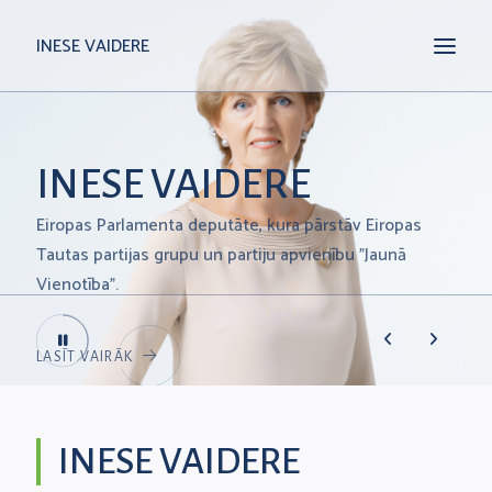
INESE VAIDERE
INESE VAIDERE
Eiropas Parlamenta deputāte, kura pārstāv Eiropas
Tautas partijas grupu un partiju apvienību "Jaunā
Vienotība".
LASĪT VAIRĀK
INESE VAIDERE