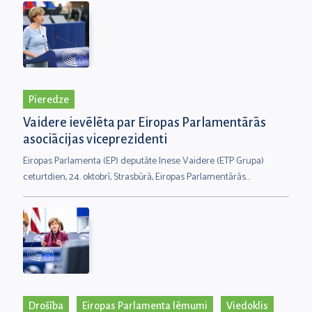
deputātiem, kuri kopā ar vēl 75 pārstāvjiem no Latīņamerikas
reģionālajiem parlamentiem veido Eiropas - Latīņamerikas
Parlamentāro asambleju. Eiropas Parlamenta delegācijās veido
Eiropas Parlamenta attiecības ar citu pasaules valstu
parlamentiem.
Pieredze
Vaidere ievēlēta par Eiropas Parlamentārās
asociācijas viceprezidenti
Eiropas Parlamenta (EP) deputāte Inese Vaidere (ETP Grupa)
ceturtdien, 24. oktobrī, Strasbūrā, Eiropas Parlamentārās
asociācijas ģenerālajā asamblejā ievēlēta par asociācijas
viceprezidenti. Šajā amatā viņa ir jau kopš 2018. gada.
Drošība
Eiropas Parlamenta lēmumi
Viedoklis