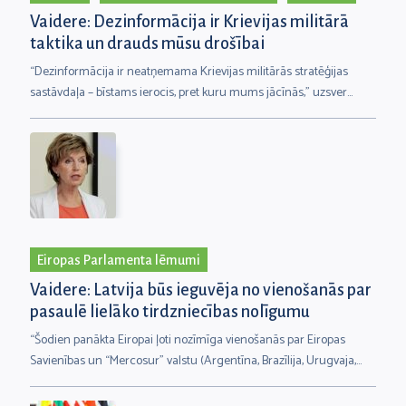
Vaidere: Dezinformācija ir Krievijas militārā
taktika un drauds mūsu drošībai
“Dezinformācija ir neatņemama Krievijas militārās stratēģijas
sastāvdaļa – bīstams ierocis, pret kuru mums jācīnās,” uzsver
Inese Vaidere, viena no nupat pieņemtās Eiropas Parlamenta
rezolūcijas “par Krievijas īstenoto dezinformāciju un vēstures
falsificēšanu, lai attaisnotu savu agresijas karu pret Ukrainu”
autorēm.
Eiropas Parlamenta lēmumi
Vaidere: Latvija būs ieguvēja no vienošanās par
pasaulē lielāko tirdzniecības nolīgumu
“Šodien panākta Eiropai ļoti nozīmīga vienošanās par Eiropas
Savienības un “Mercosur” valstu (Argentīna, Brazīlija, Urugvaja,
Paragvaja un Bolīvija) tirdzniecības nolīgumu. Ar šo nolīgumu tiks
izveidota lielākā brīvās tirdzniecības zona pasaulē ar vairāk nekā