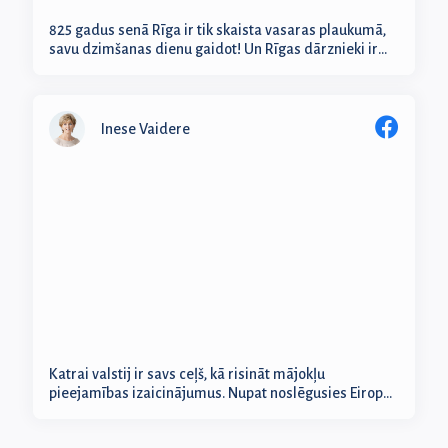
825 gadus senā Rīga ir tik skaista vasaras plaukumā,
savu dzimšanas dienu gaidot! Un Rīgas dārznieki ir
nepārspējami, r...
Inese Vaidere
Katrai valstij ir savs ceļš, kā risināt mājokļu
pieejamības izaicinājumus. Nupat noslēgusies Eiropas
Parlamenta Īpašās k...