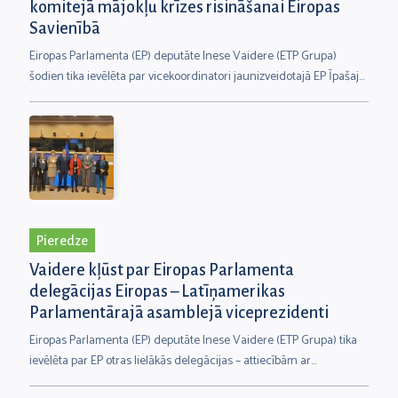
komitejā mājokļu krīzes risināšanai Eiropas
Savienībā
Eiropas Parlamenta (EP) deputāte Inese Vaidere (ETP Grupa)
šodien tika ievēlēta par vicekoordinatori jaunizveidotajā EP Īpašajā
komitejā mājokļu krīzes risināšanai Eiropas Savienībā. Viņa ir arī
vienīgā no Latvijas deputātiem, kas strādās šajā komitejā. “Esmu
ļoti gandarīta saņemt kolēģu uzticību, kļūstot par vienu no
vadošajiem deputātiem mājokļu krīzes komitejā,” uzver I. Vaidere.
Pieredze
Vaidere kļūst par Eiropas Parlamenta
delegācijas Eiropas – Latīņamerikas
Parlamentārajā asamblejā viceprezidenti
Eiropas Parlamenta (EP) deputāte Inese Vaidere (ETP Grupa) tika
ievēlēta par EP otras lielākās delegācijas – attiecībām ar
Latīņameriku – viceprezidenti. Šī delegācija sastāv no 75 EP