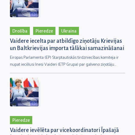
Drošība
Pieredze
Ukraina
Vaidere iecelta par atbildīgo ziņotāju Krievijas
un Baltkrievijas importa tālākai samazināšanai
Eiropas Parlamenta (EP) Starptautiskās tirdzniecības komiteja ir
nupat iecēlusi Inesi Vaideri (ETP Grupa) par galveno ziņotāju
likumprojektam ar kuru tālāk tiks samazināts imports no Krievijas
un Baltkrievijas.
Pieredze
Vaidere ievēlēta par vicekoordinatori Īpašajā