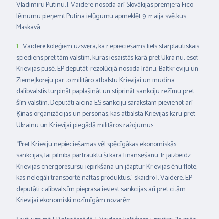
Vladimiru Putinu. I. Vaidere nosoda arī Slovākijas premjera Fico
lēmumu pieņemt Putina ielūgumu apmeklēt 9. maija svētkus
Maskavā.
Vaidere kolēģiem uzsvēra, ka nepieciešams liels starptautiskais
spiediens pret tām valstīm, kuras iesaistās karā pret Ukrainu, esot
Krievijas pusē. EP deputāti rezolūcijā nosoda Irānu, Baltkrieviju un
Ziemeļkoreju par to militāro atbalstu Krievijai un mudina
dalībvalstis turpināt paplašināt un stiprināt sankciju režīmu pret
šīm valstīm. Deputāti aicina ES sankciju sarakstam pievienot arī
Ķīnas organizācijas un personas, kas atbalsta Krievijas karu pret
Ukrainu un Krievijai piegādā militāros ražojumus.
“Pret Krieviju nepieciešamas vēl spēcīgākas ekonomiskās
sankcijas, lai pilnībā pārtrauktu šī kara finansēšanu. Ir jāizbeidz
Krievijas energoresursu iepirkšana un jāaptur Krievijas ēnu flote,
kas nelegāli transportē naftas produktus,” skaidro I. Vaidere. EP
deputāti dalībvalstīm pieprasa ieviest sankcijas arī pret citām
Krievijai ekonomiski nozīmīgām nozarēm.