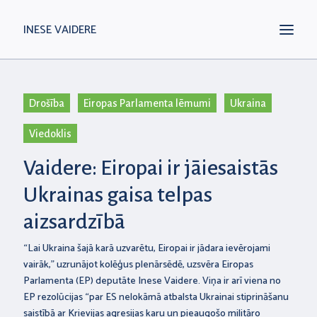
INESE VAIDERE
Drošība
Eiropas Parlamenta lēmumi
Ukraina
Viedoklis
Vaidere: Eiropai ir jāiesaistās
Ukrainas gaisa telpas
aizsardzībā
“Lai Ukraina šajā karā uzvarētu, Eiropai ir jādara ievērojami
vairāk,” uzrunājot kolēģus plenārsēdē, uzsvēra Eiropas
Parlamenta (EP) deputāte Inese Vaidere. Viņa ir arī viena no
EP rezolūcijas “par ES nelokāmā atbalsta Ukrainai stiprināšanu
saistībā ar Krievijas agresijas karu un pieaugošo militāro