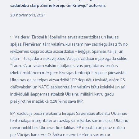
sadarbību starp Ziemeļkoreju un Krieviju” autorēm.
28. novembris, 2024
Vaidere: “Eiropai ir jāpalielina savas aizsardzības un kaujas
spējas. Piemēram, tām valstīm, kuras tam nav sasniegušas 2 % no
iekšzemes kopprodukta aizsardzībai – Beļģijai, Spānijai, Itālijai un
citām – tas jādara nekavējoties. Vācijas valdībai ir jāpiegādā solītie
“Taurus”, un visām valstīm jāatļauj savus piegādātos ieročus
izlietot militāriem mērķiem Krievijas teritorijā. Eiropai ir jāiesaistās
Ukrainas gaisa telpas aizsardzībā.” EP deputātu ieskatā, visām ES
dalībvalstīm un NATO sabiedrotajām valstīm būtu kolektīvi un arī
individuāli jāapņemas atbalstīt Ukrainu militāri, katru gadu
piešķirot ne mazāk kā 0,25 % no sava IKP.
EP rezolūcija pauž nelokāmu Eiropas Savienības atbalstu Ukrainas
teritoriālajai integritātei un uzstāj, ka nekādas sarunas par Ukrainu
nevar notikt bez Ukrainas līdzdalības. EP deputāti arī pauž nožēlu
par Vācijas kanclera O. Šolca neseno telefona sarunu ar