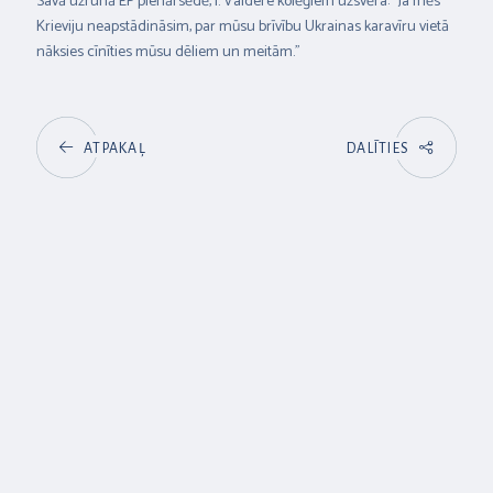
Savā uzrunā EP plenārsēdē, I. Vaidere kolēģiem uzsvēra: “Ja mēs
Krieviju neapstādināsim, par mūsu brīvību Ukrainas karavīru vietā
nāksies cīnīties mūsu dēliem un meitām.”
ATPAKAĻ
DALĪTIES