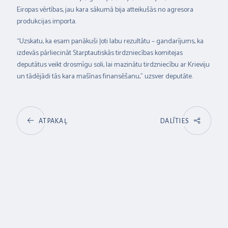
Eiropas vērtības, jau kara sākumā bija atteikušās no agresora
produkcijas importa.
“Uzskatu, ka esam panākuši ļoti labu rezultātu – gandarījums, ka
izdevās pārliecināt Starptautiskās tirdzniecības komitejas
deputātus veikt drosmīgu soli, lai mazinātu tirdzniecību ar Krieviju
un tādējādi tās kara mašīnas finansēšanu,” uzsver deputāte.
ATPAKAĻ
DALĪTIES