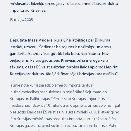
mēslošanas līdzekļu un nu jau visu lauksaimniecības produktu
importu no Krievijas.
15. maijs, 2025
Deputāte Inese Vaidere, kura EP ir atbildīga par šī likuma
izstrādi, uzsver: “Šodienas balsojums ir nozīmīgs, un esmu
gandarīta, ka izdevās iegūt tik lielu balsu vairākumu. Nav
pieļaujams, ka trīs gadus pēc Krievijas pilna mēroga kara
sākuma, dažas ES valstis aizvien turpina lielos apjomos iepirkt
Krievijas produktus, tādējādi finansējot Krievijas kara mašīnu”.
Jaunie noteikumi paredz piemērot importa tarifus
lauksaimniecības produktiem un minērālmēslojumam no
Krievijas un Baltkrievijas. “Pērn ES no Krievijas importējusi
mēslošanas līdzekļus 1,5 miljardu eiro apmērā, un šis apjoms ir pat
pieaudzis. Daudzas ES valstis un lauksaimnieki kļuvuši atkarīgi no
lēto Krievijas mēslošanas produktu importa, kurus ražo no lētās
Krievijas gāzes. Turpinot šo tirdzniecību, turpinām finansēt Putina