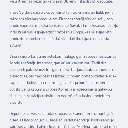
karu, Krievijas nežēlīgo karu pret Ukrainu,” skaidro EP deputāte.
Inese Vaidere uzsver, ka, palielinot tarifus Krievijā un Baltkrievijā
ražotiem pārtikas produktiem, Eiropas ražotāji būs ieguvēji, jo to
produkcijai būs mazāka konkurence. Savukārt mēslošanas līdzekļu
industrijai būs iespēja attīstīt ražošanu Eiropā, kas Krievijas lēto
produktu importa rezultātā dažkārt darbību bijusi pat spiesta
apturēt.
Viņa skaidro, ka jaunie noteikumi salāgo gan Eiropas mēslošanas
līdzekļu ražotāju intereses, gan arī lauksaimnieku. Tarifi tiks
piemēroti pakāpeniski trīs gadu laikā. Tas ļaus lauksaimniekiem
pielāgoties, bet mēslošanas līdzekļu tirgiem nostabilizēties. Netiek
sagaidītas būtiskas cenu izmaiņas, taču, ja tomēr tiks novērots
būtisks cenu kāpums, Eiropas Komisija ir apliecinājusi gatavību
rīkoties, lai situāciju risinātu un nodrošinātu lauksaimniekiem
atbalstu.
Deputāte uzsver, ka daudzi Eiropas lauksaimnieki ir izmantojuši
Krievijas lēto produkciju, tādējādi radot negodīgu konkurenci, jo
vairākas valstis – Latvija, Igaunija, Čehija, Zviedrija –, aizstāvot mūsu