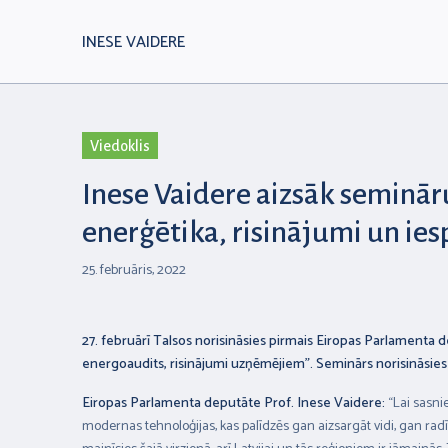
INESE VAIDERE
Viedoklis
Inese Vaidere aizsāk semināru
enerģētika, risinājumi un ie
25. februāris, 2022
27. februārī Talsos norisināsies pirmais Eiropas Parlamenta d
energoaudits, risinājumi uzņēmējiem”. Seminārs norisināsies n
Eiropas Parlamenta deputāte Prof. Inese Vaidere:
“Lai sasni
modernas tehnoloģijas, kas palīdzēs gan aizsargāt vidi, gan radī