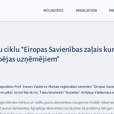
AKTUALITĀTES
MISIJA LATVIJAI
PA
 ciklu “Eiropas Savienības zaļais ku
spējas uzņēmējiem”
eputātes Prof. Ineses Vaideres rīkotais reģionālais seminārs “Eiropas Savi
o plkst. 10:00 līdz 16:00,
Talsu kinoteātrī “Auseklis”, Krišjāņa Valdemāra ie
egtu klimata mērķus un radītu jaunu ekonomikas izaugsmes modeli, nākamajos 
t jaunas darbavietas. Ilgtspējīga ekonomika nav jāuztver kā problēma, bet gan k