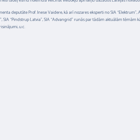
ās. Tieši tādēļ esmu nolēmusi veicināt viedokļu apmaiņu dažādos Latvijas novado
menta deputāte Prof. Inese Vaidere, kā arī nozares eksperti no SIA “Elektrum”, 
, SIA “Pindstrup Latvia”, SIA “Advangrid” runās par tādām aktuālām tēmām kā Eir
isinājumi, u.c.