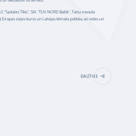
s un aktualizēt šo tematu.”
AS “Sadales Tīkls”, SIA “TUV NORD Baltik”, Talsu novada
opas zaļais kurss un Latvijas klimata politika, arī vides un
DALĪTIES