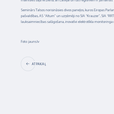
mainīsies šajā virzienā, arī Latvijai un tās reģioniem ir jāmain
Seminārs Talsos norisināsies divos paneļos, kuros Eiropas Parla
pašvaldības, AS “Altum” un uzņēmēji no SIA “Krauzer”, SIA “RRT”
lauksaimniecības salāgošana, inovatīvi elektrotīkla monitoringa r
Foto: jauns.lv
ATPAKAĻ