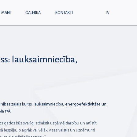
R MANI
GALERIJA
KONTAKTI
LV
rss: lauksaimniecība,
enības zaļais kurss: lauksaimniecība, energoefektivitāte un
la 17A.
gados būs svarīgi atbalstīt uzņēmējdarbību un attīstīt
ā iespēja, jo agrāk vai vēlāk, visas valstis un uzņēmumi