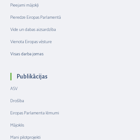
Pieejami mājokļi
Pieredze Eiropas Parlamentā
Vide un dabas aizsardzība
Vienota Eiropas vēsture
Visas darba jomas
Publikācijas
ASV
Drošība
Eiropas Parlamenta lēmumi
Mājoklis
Mani pilotprojekti