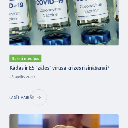
Raksti medijos
Kādas ir ES “zāles” vīrusa krīzes risināšanai?
28. aprīlis, 2020
LASĪT VAIRĀK