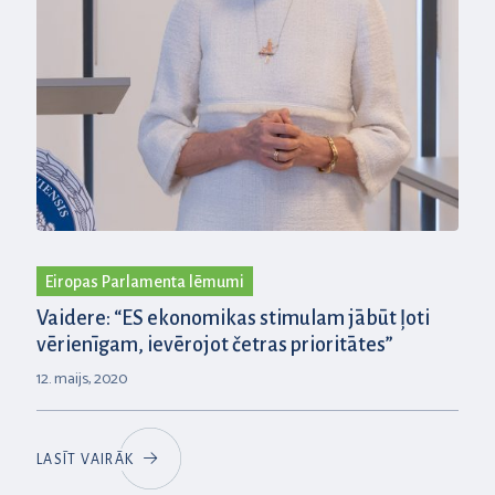
Eiropas Parlamenta lēmumi
Vaidere: “ES ekonomikas stimulam jābūt ļoti
vērienīgam, ievērojot četras prioritātes”
12. maijs, 2020
LASĪT VAIRĀK