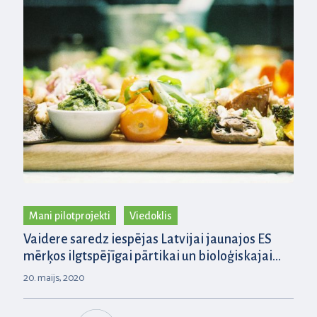
Mani pilotprojekti
Viedoklis
Vaidere saredz iespējas Latvijai jaunajos ES
mērķos ilgtspējīgai pārtikai un bioloģiskajai
daudzveidībai
20. maijs, 2020