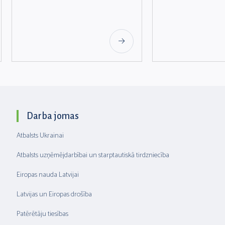
Darba jomas
Atbalsts Ukrainai
Atbalsts uzņēmējdarbībai un starptautiskā tirdzniecība
Eiropas nauda Latvijai
Latvijas un Eiropas drošība
Patērētāju tiesības