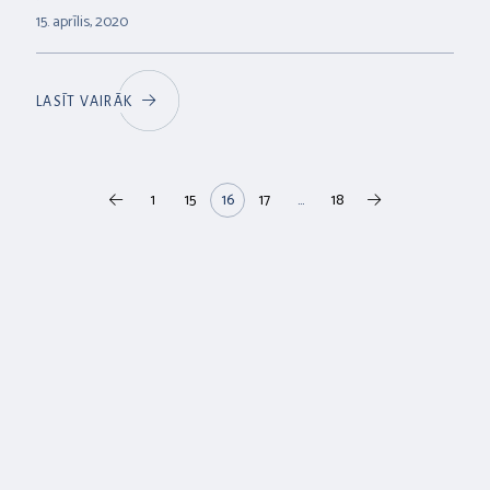
visvairāk”
15. aprīlis, 2020
LASĪT VAIRĀK
1
15
16
17
...
18